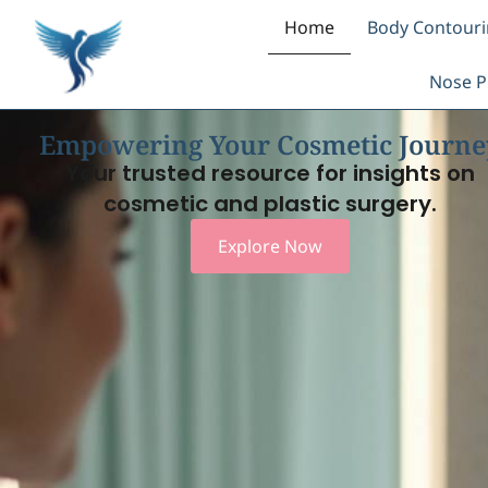
Home
Body Contour
Nose P
Empowering Your Cosmetic Journe
Your trusted resource for insights on
cosmetic and plastic surgery.
Explore Now